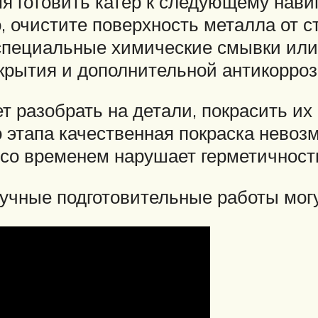
я готовить катер к следующему нави
, очистите поверхность металла от 
специальные химические смывки или 
крытия и дополнительной антикорро
т разобрать на детали, покрасить их
о этапа качественная покраска нево
я со временем нарушает герметичност
ручные подготовительные работы могу