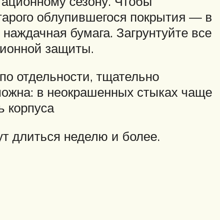
гационному сезону. Чтобы
старого облупившегося покрытия — в
наждачная бумага. Загрунтуйте все
зионной защиты.
 по отдельности, тщательно
зможна: в неокрашенных стыках чаще
ь корпуса
т длиться неделю и более.