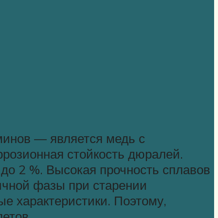
нов — является медь с
ррозионная стойкость дюралей.
до 2 %. Высокая прочность сплавов
ричной фазы при старении
ые характеристики. Поэтому,
етов.