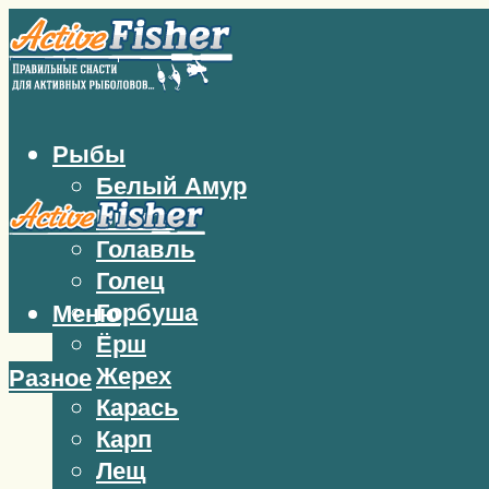
Рыбы
Белый Амур
Бычок
Голавль
Голец
Горбуша
Меню
Ёрш
Жерех
Разное
Карась
Карп
Лещ