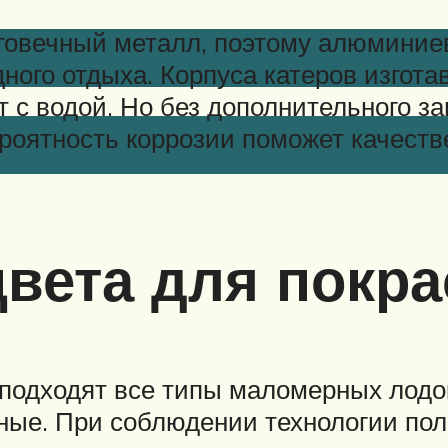
говечный металл, поэтому алюминие
ного отдыха. Корпуса катеров изгот
 с водой. Но без дополнительного з
роятность коррозии поможет качеств
цвета для покра
подходят все типы маломерных лодо
бные. При соблюдении технологии по