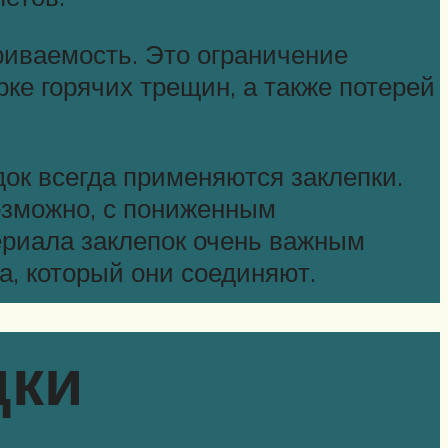
иваемость. Это ограничение
рке горячих трещин, а также потерей
ок всегда применяются заклепки.
возможно, с пониженным
ериала заклепок очень важным
а, который они соединяют.
дки