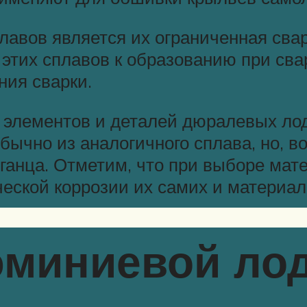
вов является их ограниченная свар
 этих сплавов к образованию при сва
ния сварки.
элементов и деталей дюралевых лод
бычно из аналогичного сплава, но, 
ганца. Отметим, что при выборе мат
еской коррозии их самих и материал
юминиевой ло