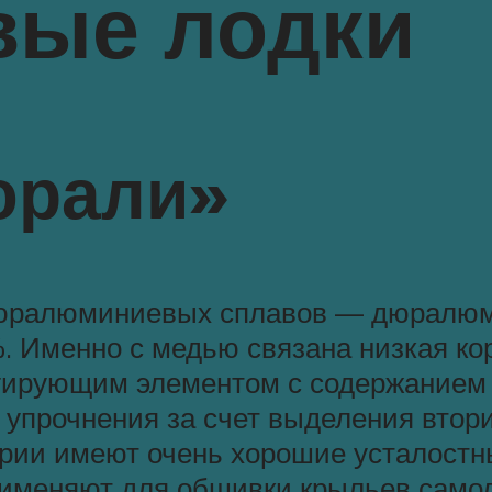
ые лодки
юрали»
юралюминиевых сплавов — дюралюми
%. Именно с медью связана низкая ко
гирующим элементом с содержанием 
о упрочнения за счет выделения вто
ерии имеют очень хорошие усталостн
именяют для обшивки крыльев самол