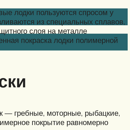
вые лодки пользуются спросом у
авливаются из специальных сплавов,
ащитного слоя на металле
енная покраска лодки полимерной
ски
к — гребные, моторные, рыбацкие,
лимерное покрытие равномерно