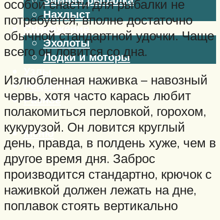
особой снасти для рыбалки не
Нахлыст
потребуется, вполне достаточно
Снаряжение
обычной стандартной удочки. Чаще
Эхолоты
всего он ловится со дна.
Лодки и моторы
Узлы
Излюбленная наживка – навозный
Рецепты
червь, хотя часто карась любит
Разное
полакомиться перловкой, горохом,
кукурузой. Он ловится круглый
Меню
день, правда, в полдень хуже, чем в
другое время дня. Заброс
производится стандартно, крючок с
наживкой должен лежать на дне,
поплавок стоять вертикально