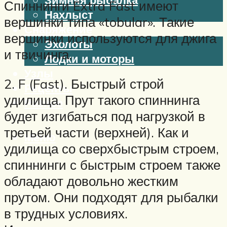
Спиннинги Extra Fast имеют
Нахлыст
вершинки типа «tobular». Такие
Снаряжение
вершинки используются для джига
Эхолоты
и твичинга.
Лодки и моторы
Узлы
2. F (Fast). Быстрый строй
Рецепты
удилища. Прут такого спиннинга
Разное
будет изгибаться под нагрузкой в
третьей части (верхней). Как и
Меню
удилища со сверхбыстрым строем,
спиннинги с быстрым строем также
обладают довольно жестким
прутом. Они подходят для рыбалки
в трудных условиях.