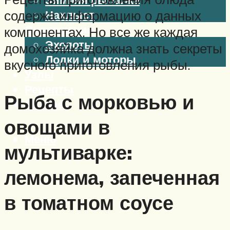
Нахлыст
содержа информацию о данных
Снаряжение
компонентах. Но все же каждая
Эхолоты
домохозяйка должна знать секреты
Лодки и моторы
вкусного приготовления рыбы.
Узлы
Рецепты
Рыба с морковью и
Разное
овощами в
Меню
мультиварке:
лемонема, запеченная
в томатном соусе